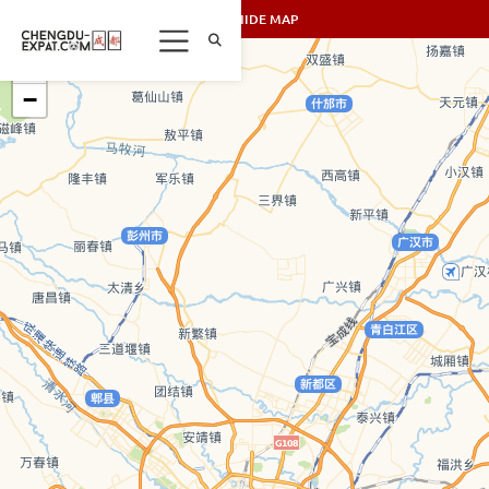
SHOW/HIDE MAP
+
−